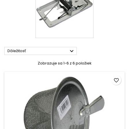

Dôležitosť
Zobrazuje sa 1-6 z 6 položiek
favorite_border