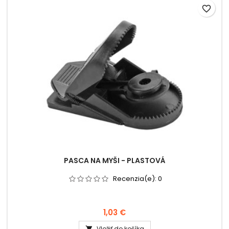
favorite_border
PASCA NA MYŠI - PLASTOVÁ
Recenzia(e):
0
1,03 €
Vložiť do košíka
