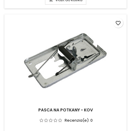
favorite_border
PASCA NA POTKANY - KOV
Recenzia(e):
0