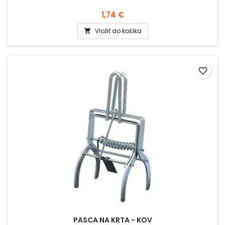
1,74 €
Vložiť do košíka

favorite_border
PASCA NA KRTA - KOV