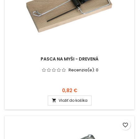
PASCA NA MYŠI - DREVENÁ
Recenzia(e):
0
0,82 €
Vložiť do košíka

favorite_border