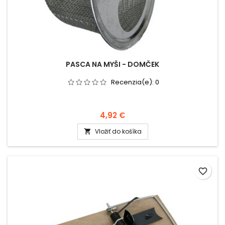
PASCA NA MYŠI - DOMČEK
Recenzia(e):
0
4,92 €
Vložiť do košíka

favorite_border