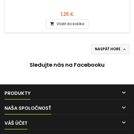
1,25 €
Vložiť do košíka

NASPÄŤ HORE

Sledujte nás na Facebooku

PRODUKTY

NAŠA SPOLOČNOSŤ

VÁŠ ÚČET