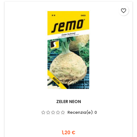
favorite_border
ZELER NEON
Recenzia(e):
0
1,20 €