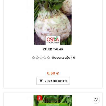
ZELER TALAR
Recenzia(e):
0
0,60 €
Vložiť do košíka

favorite_border