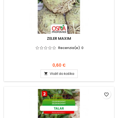
ZELER MAXIM
Recenzia(e):
0
0,60 €
Vložiť do košíka

favorite_border