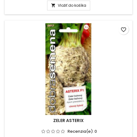
Vložiť do košíka

favorite_border
ZELER ASTERIX
Recenzia(e):
0