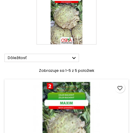

Dôležitosť
Zobrazuje sa 1-5 z 5 položiek
favorite_border