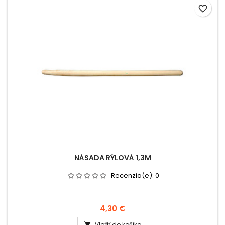
favorite_border
NÁSADA RÝLOVÁ 1,3M
Recenzia(e):
0
4,30 €
Vložiť do košíka
