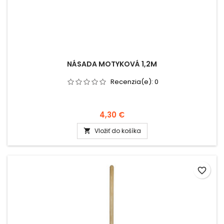
NÁSADA MOTYKOVÁ 1,2M
Recenzia(e):
0
4,30 €
Vložiť do košíka

favorite_border