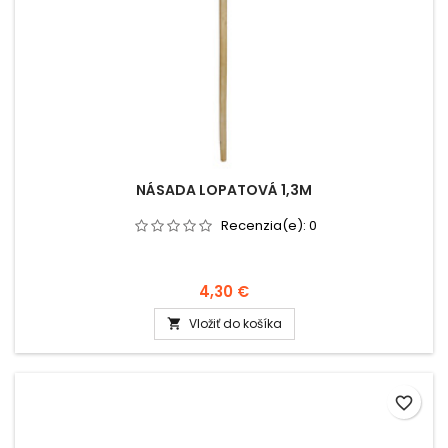
NÁSADA LOPATOVÁ 1,3M
Recenzia(e):
0
4,30 €
Vložiť do košíka

favorite_border