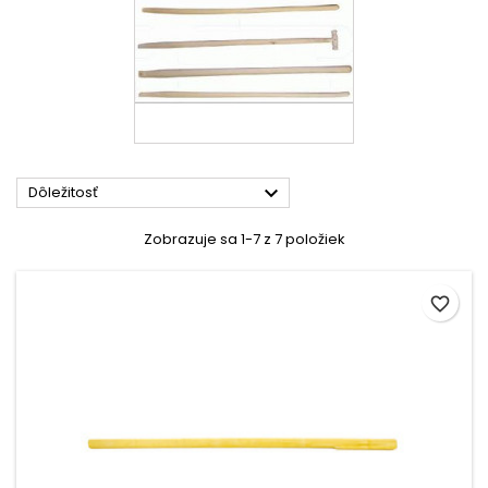

Dôležitosť
Zobrazuje sa 1-7 z 7 položiek
favorite_border