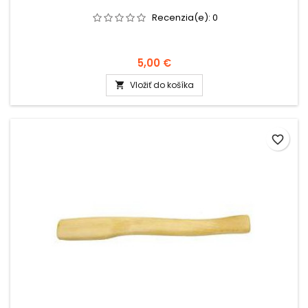
Recenzia(e):
0
5,00 €
Vložiť do košíka

favorite_border