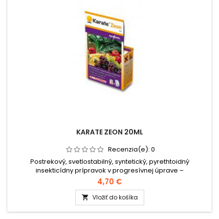
KARATE ZEON 20ML
Recenzia(e):
0
Postrekový, svetlostabilný, syntetický, pyrethtoidný
insekticídny prípravok v progresívnej úprave –
mikroenkapsulát (CS), určený na ochranu
4,70 €
poľnohospodárskych plodín proti cicavým a žravým
škodcom.Balenie: 20ml
Vložiť do košíka
