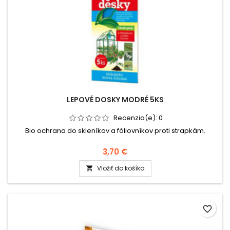
LEPOVÉ DOSKY MODRÉ 5KS
Recenzia(e):
0
Bio ochrana do skleníkov a fóliovníkov proti strapkám.
3,70 €
Vložiť do košíka

favorite_border