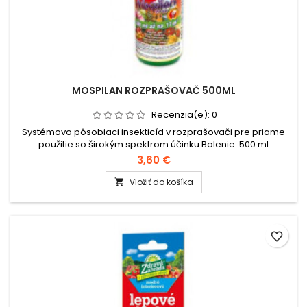
MOSPILAN ROZPRAŠOVAČ 500ML
Recenzia(e):
0
Systémovo pôsobiaci insekticíd v rozprašovači pre priame
použitie so širokým spektrom účinku.Balenie: 500 ml
rozprašovač.
3,60 €
Vložiť do košíka

favorite_border