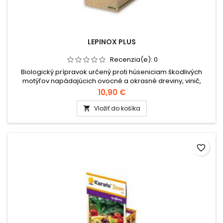
LEPINOX PLUS
Recenzia(e):
0
Biologický prípravok určený proti húseniciam škodlivých
motýľov napádajúcich ovocné a okrasné dreviny, vinič,
poľné plodiny, zeleninu, jahody a krušpány (buxus).Balenie:
10,90 €
3x10 g.
Vložiť do košíka

favorite_border