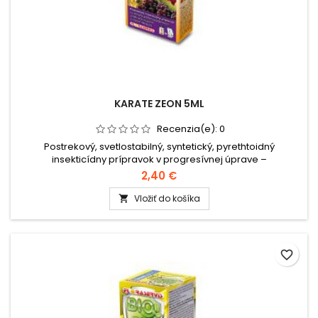
KARATE ZEON 5ML
Recenzia(e):
0
Postrekový, svetlostabilný, syntetický, pyrethtoidný
insekticídny prípravok v progresívnej úprave –
mikroenkapsulát (CS), určený na ochranu
2,40 €
poľnohospodárskych plodín proti cicavým a žravým
škodcom.Balenie: 5ml
Vložiť do košíka

favorite_border