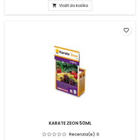
Vložiť do košíka

favorite_border
KARATE ZEON 50ML
Recenzia(e):
0