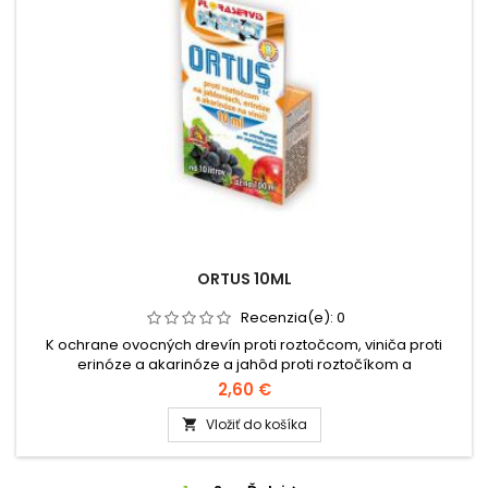
ORTUS 10ML
Recenzia(e):
0
K ochrane ovocných drevín proti roztočcom, viniča proti
erinóze a akarinóze a jahôd proti roztočíkom a
roztočcom.Balenie: 10 ml,
2,60 €
Vložiť do košíka
