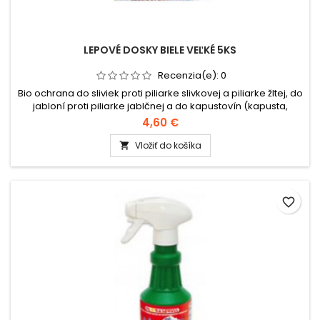
LEPOVÉ DOSKY BIELE VEĽKÉ 5KS
Recenzia(e):
0
Bio ochrana do sliviek proti piliarke slivkovej a piliarke žltej, do
jabloní proti piliarke jablčnej a do kapustovín (kapusta,
karfiol, kaleráb) proti kvetárke kapustovej.
4,60 €
Vložiť do košíka

favorite_border