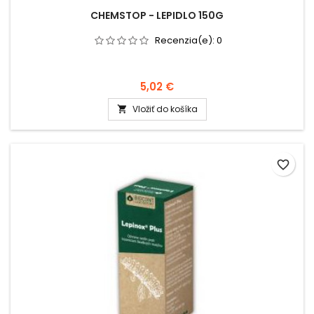
CHEMSTOP - LEPIDLO 150G
Recenzia(e):
0
5,02 €
Vložiť do košíka

favorite_border