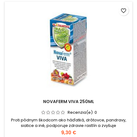
favorite_border
NOVAFERM VIVA 250ML
Recenzia(e):
0
Proti pôdnym škodcom ako háďatká, drôtovce, pandravy,
siatice a iné, podporuje zdravie rastlín a zvyšuje
výnos.Balenie: 250 ml.
9,30 €