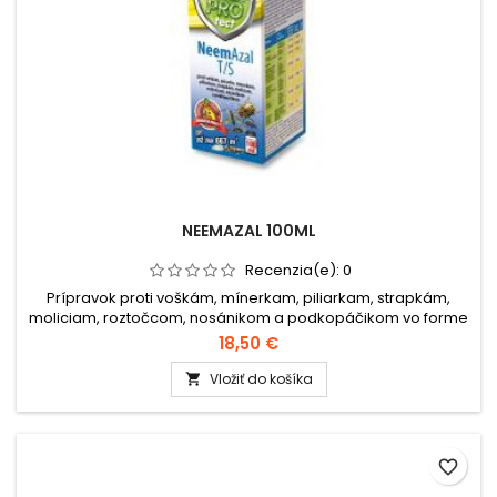
NEEMAZAL 100ML
Recenzia(e):
0
Prípravok proti voškám, mínerkam, piliarkam, strapkám,
moliciam, roztočcom, nosánikom a podkopáčikom vo forme
rastlinného extraktu zo semien tropického stromu Antelaea
18,50 €
azadirachta.Balenie: 100 ml.
Vložiť do košíka

favorite_border