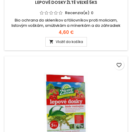
LEPOVÉ DOSKY ŽLTÉ VEĽKÉ 5KS
Recenzia(e):
0
Bio ochrana do skleníkov a fóliovníkov proti moliciam,
listovým voškám, smútivkám a mínerkám a do záhradiek
proti skočkám, blyskáčikom, krytonosom, voškám a
4,60 €
moliciam.
Vložiť do košíka

favorite_border