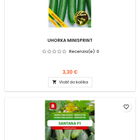
UHORKA MINISPRINT
Recenzia(e):
0
3,30 €
Vložiť do košíka

favorite_border