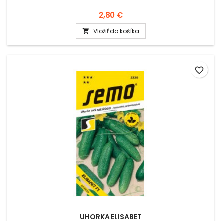
2,80 €
Vložiť do košíka

favorite_border
UHORKA ELISABET