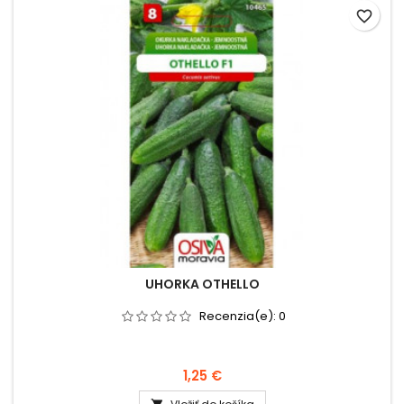
favorite_border
UHORKA OTHELLO
Recenzia(e):
0
1,25 €