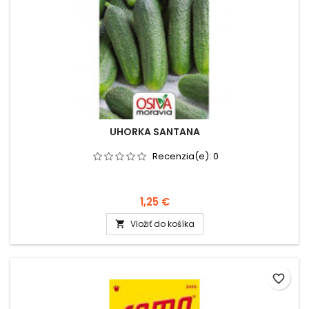
UHORKA SANTANA
Recenzia(e):
0
1,25 €
Vložiť do košíka

favorite_border