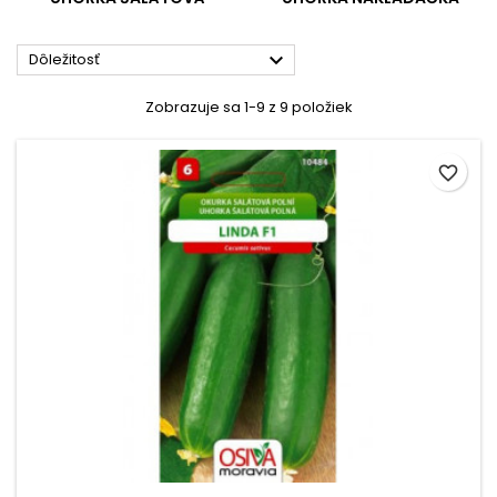

Dôležitosť
Zobrazuje sa 1-9 z 9 položiek
favorite_border