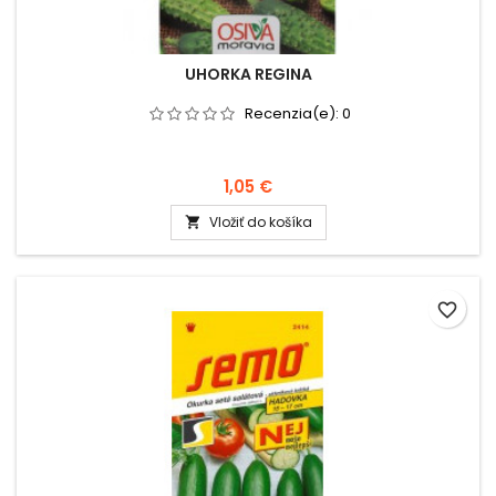
UHORKA REGINA
Recenzia(e):
0
1,05 €
Vložiť do košíka

favorite_border