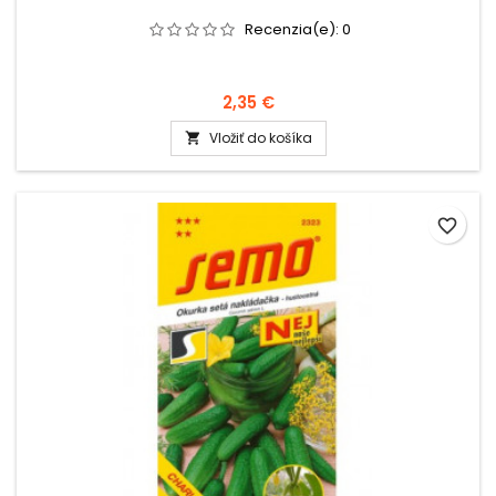
Recenzia(e):
0
2,35 €
Vložiť do košíka

favorite_border