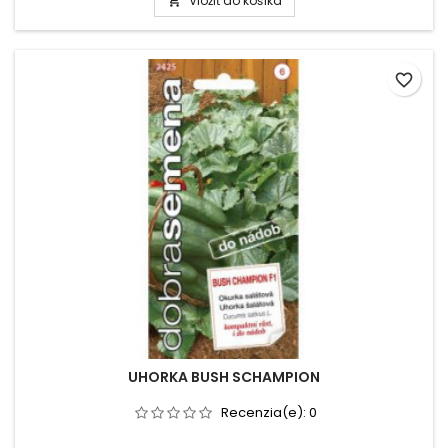
Vložiť do košíka

favorite_border
UHORKA BUSH SCHAMPION
Recenzia(e):
0