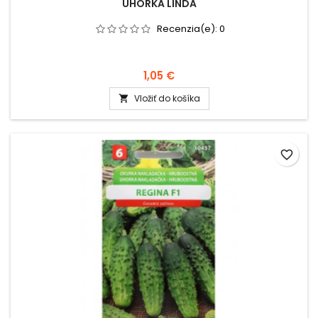
UHORKA LINDA
Recenzia(e):
0
1,05 €
Vložiť do košíka

favorite_border