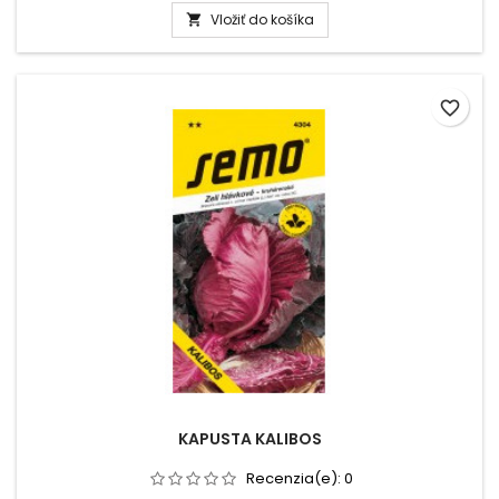
Vložiť do košíka

favorite_border
KAPUSTA KALIBOS
Recenzia(e):
0