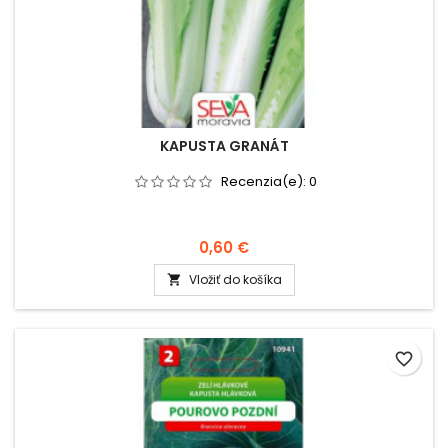
KAPUSTA GRANÁT
Recenzia(e):
0
0,60 €
Vložiť do košíka

favorite_border