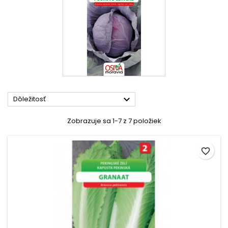

Dôležitosť
Zobrazuje sa 1-7 z 7 položiek
favorite_border