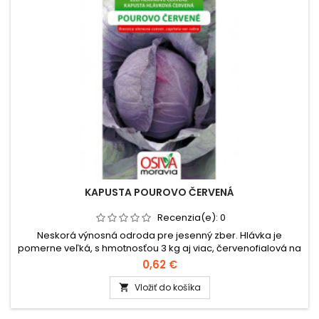
KAPUSTA POUROVO ČERVENÁ
Recenzia(e):
0
Neskorá výnosná odroda pre jesenný zber. Hlávka je
pomerne veľká, s hmotnosťou 3 kg aj viac, červenofialová na
reze, guľovitá, pevná, dobre uzavretá na nižšom až strednom
0,62 €
vonkajšom hlúbe. Hlávky sú odolné k praskaniu, sú vhodné na
priamu spotrebu aj na skladovanie až do januára. Balenie:
Vložiť do košíka

0,8g