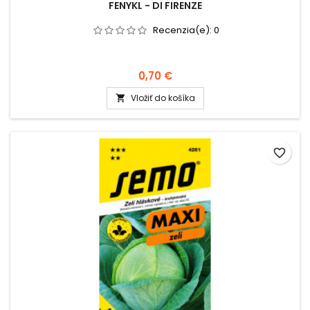
FENYKL - DI FIRENZE
Recenzia(e):
0
0,70 €
Vložiť do košíka

favorite_border