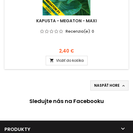
KAPUSTA - MEGATON - MAXI
Recenzia(e):
0
2,40 €
Vložiť do košíka

NASPÄŤ HORE

Sledujte nás na Facebooku

PRODUKTY