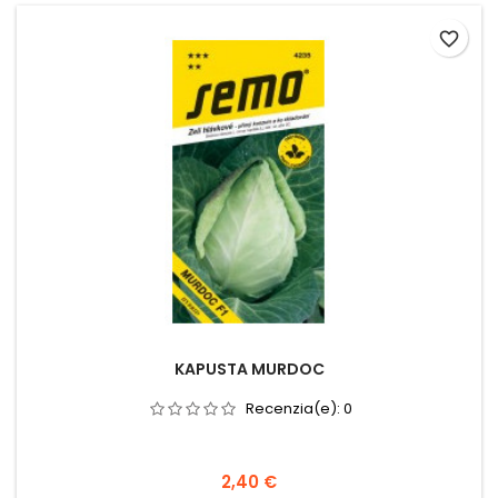
favorite_border
KAPUSTA MURDOC
Recenzia(e):
0
2,40 €