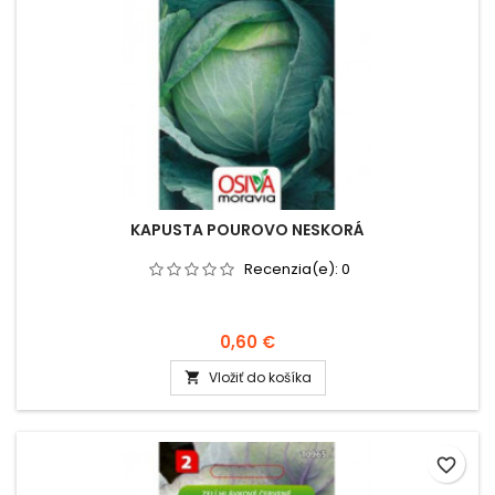
KAPUSTA POUROVO NESKORÁ
Recenzia(e):
0
0,60 €
Vložiť do košíka

favorite_border