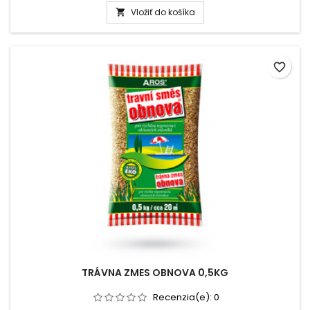
Vložiť do košíka

favorite_border
TRÁVNA ZMES OBNOVA 0,5KG
Recenzia(e):
0