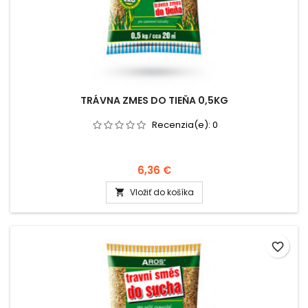
TRÁVNA ZMES DO TIEŇA 0,5KG
Recenzia(e):
0
6,36 €
Vložiť do košíka

favorite_border