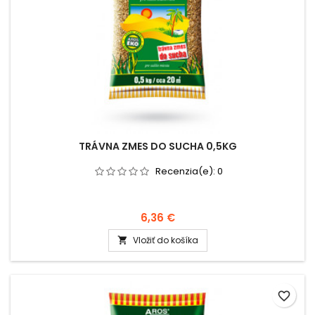
TRÁVNA ZMES DO SUCHA 0,5KG
Recenzia(e):
0
6,36 €
Vložiť do košíka

favorite_border