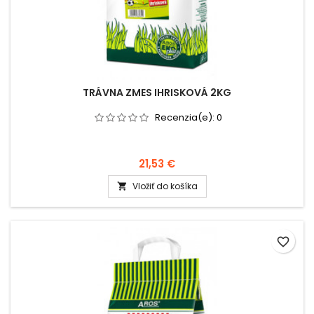
TRÁVNA ZMES IHRISKOVÁ 2KG
Recenzia(e):
0
21,53 €
Vložiť do košíka

favorite_border