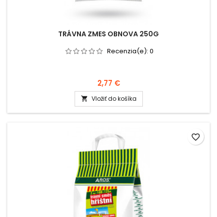
TRÁVNA ZMES OBNOVA 250G
Recenzia(e):
0
2,77 €
Vložiť do košíka

favorite_border