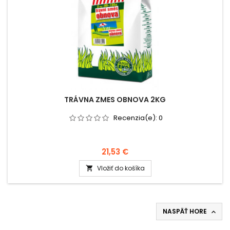
TRÁVNA ZMES OBNOVA 2KG
Recenzia(e):
0
21,53 €
Vložiť do košíka

NASPÄŤ HORE
