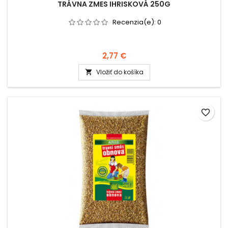
TRÁVNA ZMES IHRISKOVÁ 250G
Recenzia(e):
0
2,77 €
Vložiť do košíka

favorite_border