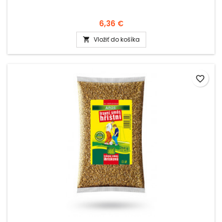
6,36 €
Vložiť do košíka

favorite_border