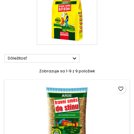

Dôležitosť
Zobrazuje sa 1-9 z 9 položiek
favorite_border