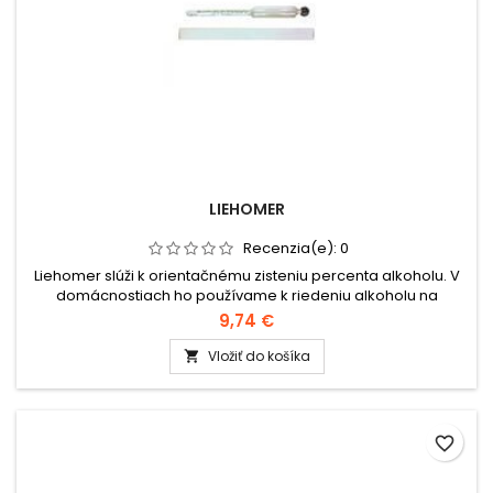
LIEHOMER
Recenzia(e):
0
Liehomer slúži k orientačnému zisteniu percenta alkoholu. V
domácnostiach ho používame k riedeniu alkoholu na
potrebné percentá, obyčajne 35 - 40 %, slivovicu na 52
9,74 €
%. Stupnica 0-90%, norma STN. Meranie vykonávame pri
teplote 20 °C.
Vložiť do košíka

favorite_border