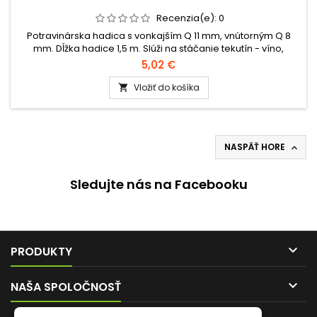
Recenzia(e):
0
Potravinárska hadica s vonkajším Q 11 mm, vnútorným Q 8
mm. Dĺžka hadice 1,5 m. Slúži na stáčanie tekutín - víno,
medovina, pálenka.
5,02 €
Vložiť do košíka

NASPÄŤ HORE

Sledujte nás na Facebooku

PRODUKTY

NAŠA SPOLOČNOSŤ