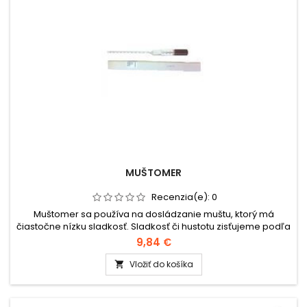
MUŠTOMER
Recenzia(e):
0
Muštomer sa používa na dosládzanie muštu, ktorý má
čiastočne nízku sladkosť. Sladkosť či hustotu zisťujeme podľa
stupnice na muštomery pri teplote 15 °C meraného muštu. Na
9,84 €
muštomere je hodnota cukru uvedená v litrových
percentách, podľa ktorej jeden stupeň sladu dosiahneme
Vložiť do košíka

pridaním 1 kg cukru na 1 hektoliter muštu. Docukrovanie pre
biele stolové vína na...