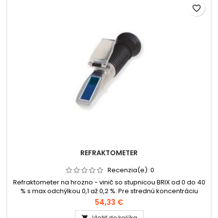
favorite_border
REFRAKTOMETER
Recenzia(e):
0
Refraktometer na hrozno - vinič so stupnicou BRIX od 0 do 40
% s max odchýlkou 0,1 až 0,2 %. Pre strednú koncentráciu
cukru v šťavách. Stupnica Brix udáva 1° stupnice = 1g cukru v
54,33 €
100 g roztoku. Slúži i na meranie pravdepodobného alkoholu
v budúcom víne od 0 do 25 % Vol., s max. odchýlkou 0,2% Vol.
Vložiť do košíka
