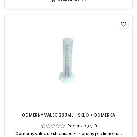
(Ide o matematický prepočet na predpokladaný alkohol pri...
favorite_border
ODMERNÝ VALEC 250ML - SKLO + ODMERKA
Recenzia(e):
0
Odmerný valec so stupnicou - sklenený pre liehomer,