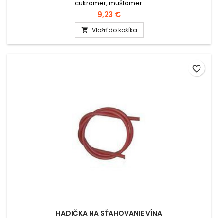
cukromer, muštomer.
9,23 €
Vložiť do košíka

favorite_border
HADIČKA NA SŤAHOVANIE VÍNA