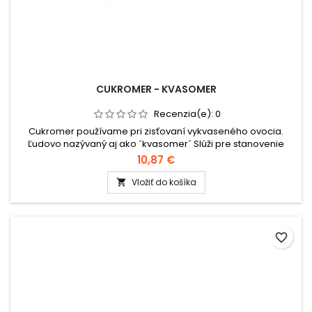
CUKROMER - KVASOMER
Recenzia(e):
0
Cukromer používame pri zisťovaní vykvaseného ovocia.
Ľudovo nazývaný aj ako ´kvasomer´ Slúži pre stanovenie
vhodného zákvasu. Po naložení ovocia do suda účinok
10,87 €
zákvasu - tekutiny môžeme sledovať pomocou cukromeru
približne po 2 mesiacoch. Kvasená tekutina sa bude
Vložiť do košíka

postupne blížiť k hornej časti cukromera, približne 2-3°, vtedy
je zákvas vhodný na...
favorite_border