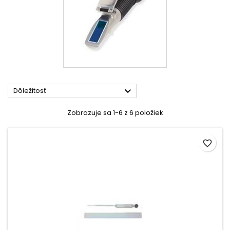

Dôležitosť
Zobrazuje sa 1-6 z 6 položiek
favorite_border