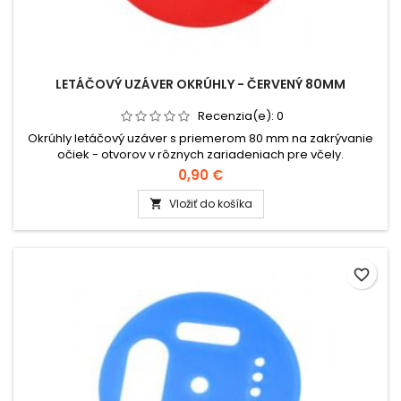
LETÁČOVÝ UZÁVER OKRÚHLY - ČERVENÝ 80MM
Recenzia(e):
0
Okrúhly letáčový uzáver s priemerom 80 mm na zakrývanie
očiek - otvorov v rôznych zariadeniach pre včely.
0,90 €
Vložiť do košíka

favorite_border