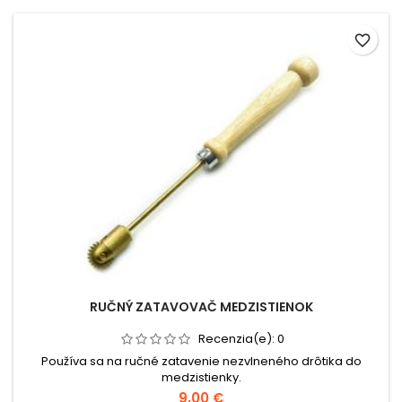
favorite_border
RUČNÝ ZATAVOVAČ MEDZISTIENOK
Recenzia(e):
0
Používa sa na ručné zatavenie nezvlneného drôtika do
medzistienky.
9,00 €