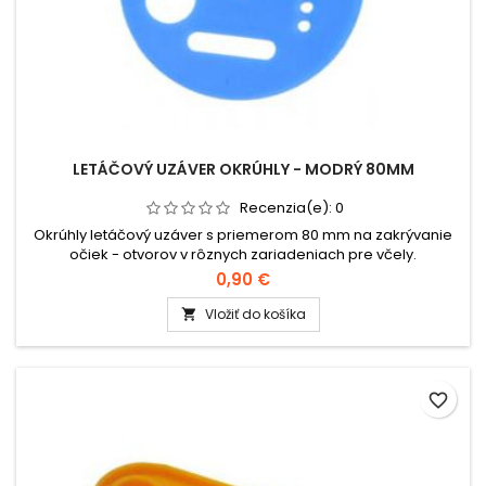
LETÁČOVÝ UZÁVER OKRÚHLY - MODRÝ 80MM
Recenzia(e):
0
Okrúhly letáčový uzáver s priemerom 80 mm na zakrývanie
očiek - otvorov v rôznych zariadeniach pre včely.
0,90 €
Vložiť do košíka

favorite_border