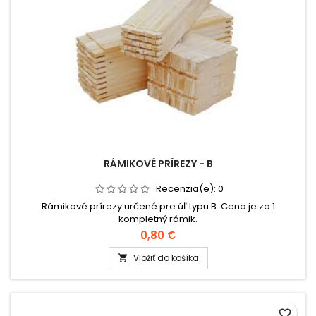
RÁMIKOVÉ PRÍREZY - B
Recenzia(e):
0
Rámikové prírezy určené pre úľ typu B. Cena je za 1
kompletný rámik.
0,80 €
Vložiť do košíka

favorite_border