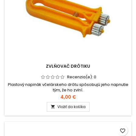
ZVLŇOVAČ DRÔTIKU
Recenzia(e):
0
Plastový napinák včelárskeho drôtu spôsobujú jeho napnutie
tým, že ho zvlní.
4,00 €
Vložiť do košíka

favorite_border