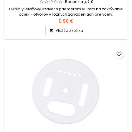
Recenzia(e):
0
Okrúhly letáčový uzáver s priemerom 80 mm na zakrývanie
očiek - otvorov v rôznych zariadeniach pre včely.
0,90 €
Vložiť do košíka

favorite_border