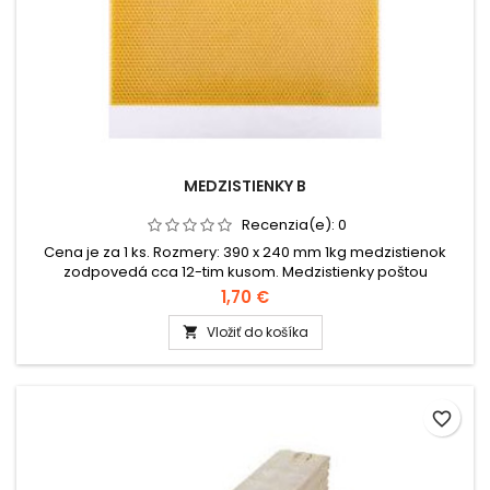
MEDZISTIENKY B
Recenzia(e):
0
Cena je za 1 ks. Rozmery: 390 x 240 mm 1kg medzistienok
zodpovedá cca 12-tim kusom. Medzistienky poštou
nedoručujeme. Je možný len ich osobný odber v kamennej
1,70 €
predajni.
Vložiť do košíka

favorite_border