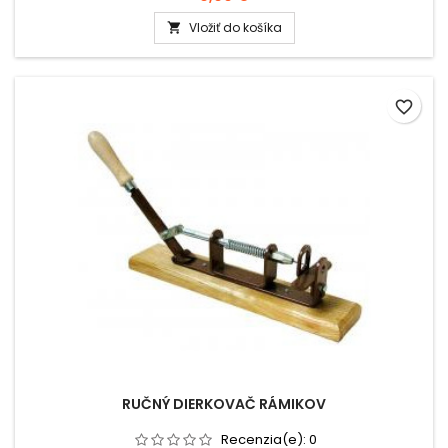
Vložiť do košíka

favorite_border
RUČNÝ DIERKOVAČ RÁMIKOV
Recenzia(e):
0