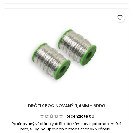
favorite_border
DRÔTIK POCINOVANÝ 0,4MM - 500G
Recenzia(e):
0
Pocínovaný včelársky drôtik do rámikov s priemerom 0,4
mm, 500g na upevnenie medzistienok v rámiku.