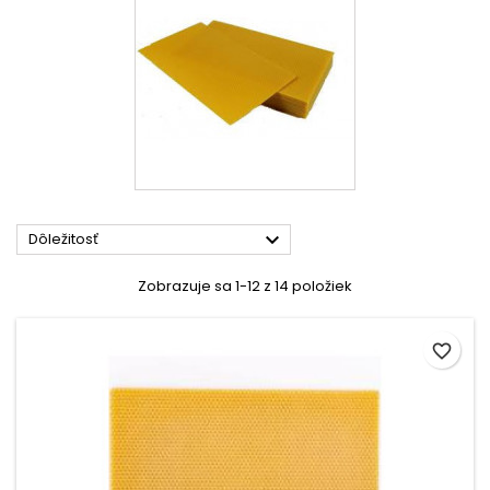

Dôležitosť
Zobrazuje sa 1-12 z 14 položiek
favorite_border