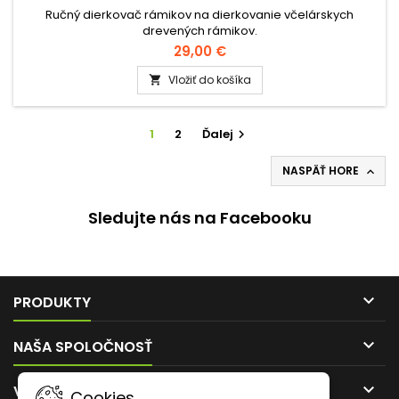
Ručný dierkovač rámikov na dierkovanie včelárskych
drevených rámikov.
29,00 €
Vložiť do košíka

1
2
Ďalej

NASPÄŤ HORE

Sledujte nás na Facebooku

PRODUKTY

NAŠA SPOLOČNOSŤ

VÁŠ ÚČET
Cookies