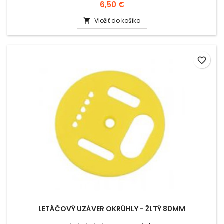
6,50 €
Vložiť do košíka

favorite_border
LETÁČOVÝ UZÁVER OKRÚHLY - ŽLTÝ 80MM