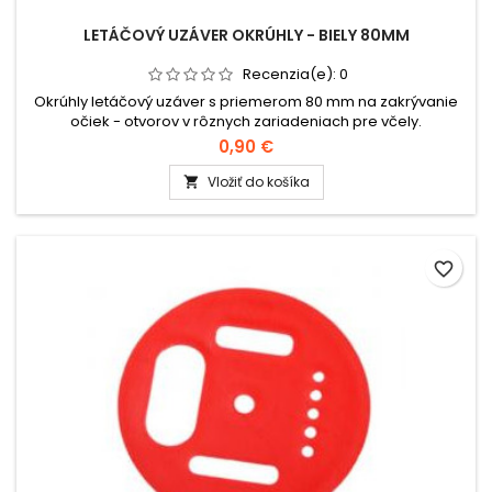
LETÁČOVÝ UZÁVER OKRÚHLY - BIELY 80MM
Recenzia(e):
0
Okrúhly letáčový uzáver s priemerom 80 mm na zakrývanie
očiek - otvorov v rôznych zariadeniach pre včely.
0,90 €
Vložiť do košíka

favorite_border