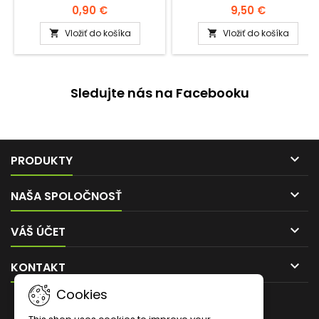
zakrývanie očiek - otvorov v
0,90 €
9,50 €
rôznych zariadeniach pre
včely.
Vložiť do košíka
Vložiť do košíka


Sledujte nás na Facebooku

PRODUKTY

NAŠA SPOLOČNOSŤ

VÁŠ ÚČET

KONTAKT
Cookies
ZASIELANIE NOVINIEK