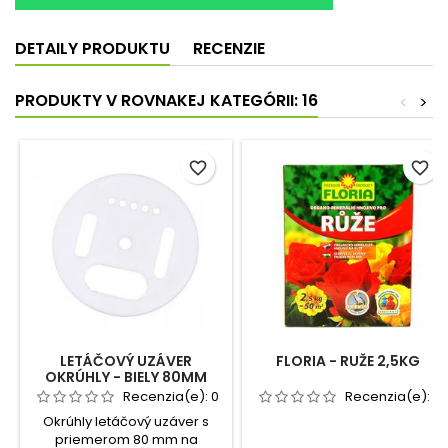
DETAILY PRODUKTU
RECENZIE
PRODUKTY V ROVNAKEJ KATEGÓRII: 16
<
>
favorite_border
favorite_border
LETÁČOVÝ UZÁVER
FLORIA - RUŽE 2,5KG
OKRÚHLY - BIELY 80MM
Recenzia(e):
0
Recenzia(e):
0
Okrúhly letáčový uzáver s
priemerom 80 mm na