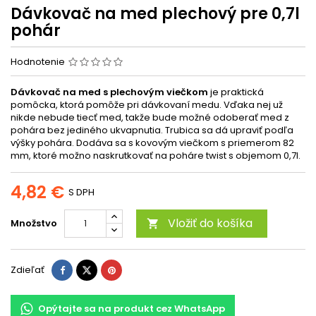
Dávkovač na med plechový pre 0,7l
pohár
Hodnotenie
Dávkovač na med s plechovým viečkom
je praktická
pomôcka, ktorá pomôže pri dávkovaní medu. Vďaka nej už
nikde nebude tiecť med, takže bude možné odoberať med z
pohára bez jediného ukvapnutia. Trubica sa dá upraviť podľa
výšky pohára. Dodáva sa s kovovým viečkom s priemerom 82
mm, ktoré možno naskrutkovať na poháre twist s objemom 0,7l.
4,82 €
S DPH
Vložiť do košíka
Množstvo

Zdieľať
Opýtajte sa na produkt cez WhatsApp